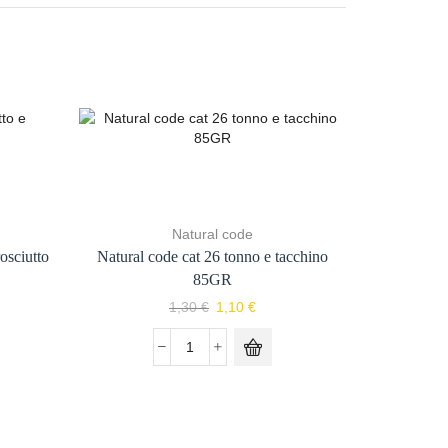
Natural code
osciutto
Natural code cat 26 tonno e tacchino
Natural co
85GR
1,30
€
1,10
€