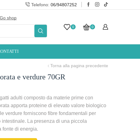
Telefono:
06/94807252
Go shop
10% Sconto iscrizi
0
0
CONTATTI
Torna alla pagina precedente
 orata e verdure 70GR
atti adulti composto da materie prime con
’orata apporta proteine di elevato valore biologico
 le verdure forniscono fibre fondamentali per
 intestinale. La presenza di una piccola
a fonte di energia.