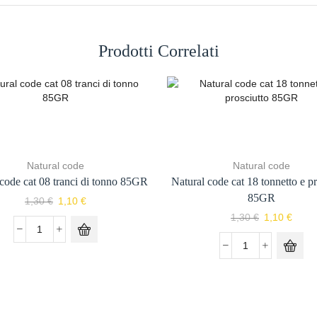
Prodotti Correlati
Natural code
Natural code
 code cat 08 tranci di tonno 85GR
Natural code cat 18 tonnetto e pr
85GR
1,30
€
1,10
€
1,30
€
1,10
€