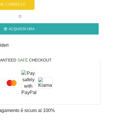
 AL CARRELLO
O
ACQUISTA ORA
ideri
ANTEED
SAFE
CHECKOUT
 pagamento è
sicuro al 100%