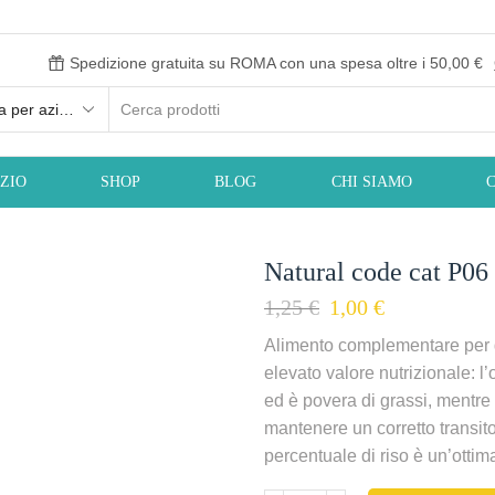
Spedizione gratuita su ROMA con una spesa oltre i 50,00 €
IZIO
SHOP
BLOG
CHI SIAMO
Natural code cat P06
1,25
€
1,00
€
Alimento complementare per g
elevato valore nutrizionale: l
ed è povera di grassi, mentre
mantenere un corretto transito
percentuale di riso è un’ottim