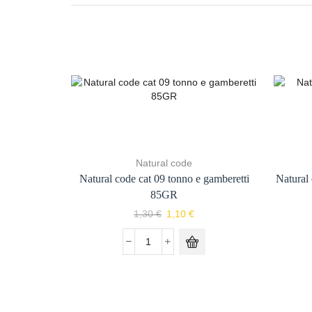
Natural code
Natural code cat 09 tonno e gamberetti
Natural
85GR
1,30
€
1,10
€