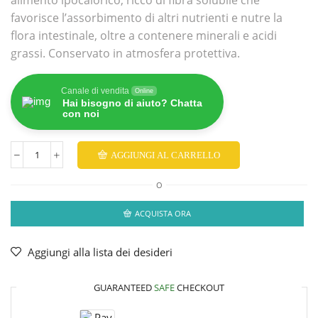
alimento ipocalorico, ricco di fibra solubile che
favorisce l’assorbimento di altri nutrienti e nutre la
flora intestinale, oltre a contenere minerali e acidi
grassi. Conservato in atmosfera protettiva.
Canale di vendita
Online
Hai bisogno di aiuto? Chatta
con noi
AGGIUNGI AL CARRELLO
O
ACQUISTA ORA
Aggiungi alla lista dei desideri
GUARANTEED
SAFE
CHECKOUT