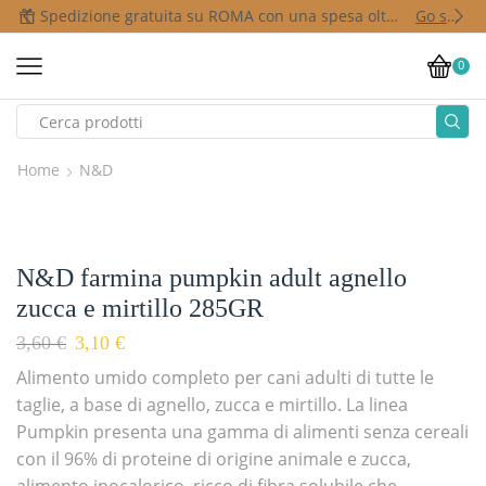
Spedizione gratuita su ROMA con una spesa oltre i 50,00 €
Go shop
0
Home
N&D
N&D farmina pumpkin adult agnello
zucca e mirtillo 285GR
3,60
€
3,10
€
Alimento umido completo per cani adulti di tutte le
taglie, a base di agnello, zucca e mirtillo. La linea
Pumpkin presenta una gamma di alimenti senza cereali
con il 96% di proteine di origine animale e zucca,