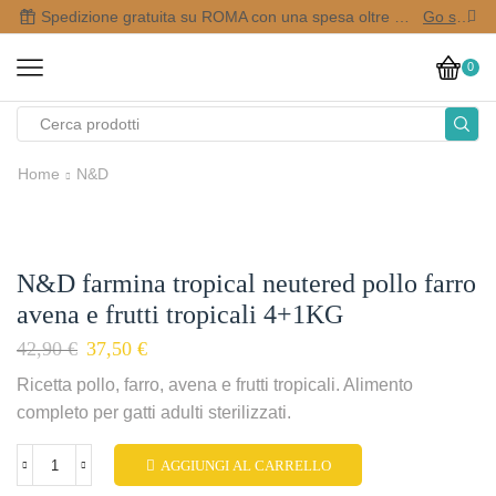
Spedizione gratuita su ROMA con una spesa oltre i 50,00 €
Go shop
0
Home
N&D
N&D farmina tropical neutered pollo farro
avena e frutti tropicali 4+1KG
42,90
€
37,50
€
Ricetta pollo, farro, avena e frutti tropicali. Alimento
completo per gatti adulti sterilizzati.
AGGIUNGI AL CARRELLO