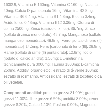
1600UI; Vitamina E 160mg; Vitamina C 160mg; Niacina
40mg; Calcio D-pantotenato 16mg; Vitamina B2 8mg;
Vitamina B6 6.4mg; Vitamina B1 4.8mg; Biotina 0.4mg;
Acido folico 0.48mg; Vitamina B12 0.06mg; Cloruro di
colina 2500mg; Zinco (ossido di zinco): 86.7mg; Zinco
(solfato di zinco monoidrato): 43.7mg; Manganese (solfato
manganoso monoidrato): 48.8mg; Ferro [solfato di ferro (II)
monoidrato]: 14.5mg; Ferro [carbonato di ferro (II)]: 28.9mg;
Rame [solfato di rame (II) pentaidrato]: 12.8mg; Iodio
(iodato di calcio anidro): 1.56mg; DL-metionina,
tecnicamente pura 3000mg; Taurina 1800mg; L-carnitina
250mg. Additivi organolettici: estratto di tè verde 100mg;
estratto di rosmarino. Antiossidanti: estratti di tocoferolo da
oli vegetali.
Componenti analitici
:
proteina grezza 31.00%; grassi
grezzi 11.00%; fibre grezze 6.50%; umidità 8.00%; ceneri
grezze 8.20%; Calcio 1.10%; Fosforo 0.90%; Magnesio