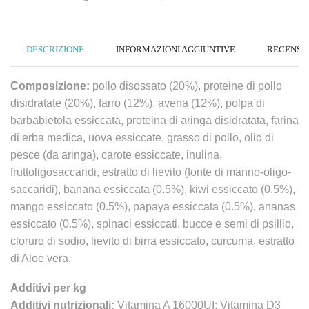
DESCRIZIONE
INFORMAZIONI AGGIUNTIVE
RECENSION
Composizione:
pollo disossato (20%), proteine di pollo
disidratate (20%), farro (12%), avena (12%), polpa di
barbabietola essiccata, proteina di aringa disidratata, farina
di erba medica, uova essiccate, grasso di pollo, olio di
pesce (da aringa), carote essiccate, inulina,
fruttoligosaccaridi, estratto di lievito (fonte di manno-oligo-
saccaridi), banana essiccata (0.5%), kiwi essiccato (0.5%),
mango essiccato (0.5%), papaya essiccata (0.5%), ananas
essiccato (0.5%), spinaci essiccati, bucce e semi di psillio,
cloruro di sodio, lievito di birra essiccato, curcuma, estratto
di Aloe vera.
Additivi per kg
Additivi nutrizionali:
Vitamina A 16000UI; Vitamina D3