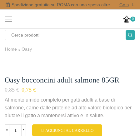
Spedizione gratuita su ROMA con una spesa oltre i 50,00 €
Go shop
0
Home
Oasy
Oasy bocconcini adult salmone 85GR
0,85
€
0,75
€
Alimento umido completo per gatti adulti a base di
salmone, carne dalle proteine ad alto valore biologico per
aiutare il gatto a mantenersi attivo e in salute.
AGGIUNGI AL CARRELLO