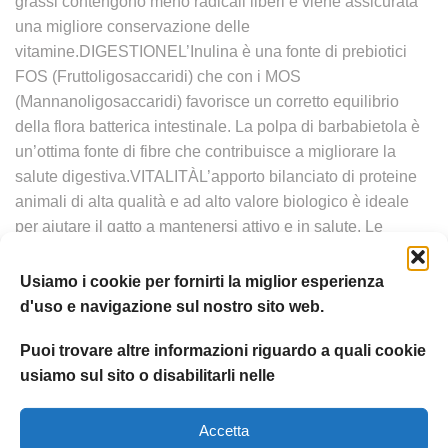
grassi contengono meno radicali liberi e viene assicurata
una migliore conservazione delle
vitamine.DIGESTIONEL’Inulina è una fonte di prebiotici
FOS (Fruttoligosaccaridi) che con i MOS
(Mannanoligosaccaridi) favorisce un corretto equilibrio
della flora batterica intestinale. La polpa di barbabietola è
un’ottima fonte di fibre che contribuisce a migliorare la
salute digestiva.VITALITÀL’apporto bilanciato di proteine
animali di alta qualità e ad alto valore biologico è ideale
per aiutare il gatto a mantenersi attivo e in salute. Le
proteine della carne sono naturalmente ricche di
amminoacidi essenziali per il gatto, fondamentali per
Usiamo i cookie per fornirti la miglior esperienza
supportare tutte le sue funzioni vitali.CUOREOasy Adult
d'uso e navigazione sul nostro sito web.
Maiale contiene il corretto apporto di Taurina, un
Puoi trovare altre informazioni riguardo a quali cookie
aminoacido essenziale per il funzionamento del cuore e
usiamo sul sito o disabilitarli nelle
per la corretta funzionalità della vista del gatto. Inoltre, la
Taurina è importante per mantenere un buon tono
muscolare per gatti attivi e vitali.COMPOSIZIONE: maiale
Accetta