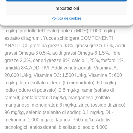
fresco 40%, maiale disidratato 30%, mais, riso, grasso di
Impostazioni
maiale, polpa di barbabietola, piselli, fegato di maiale
idrolizzato 2%, minerali, verdura idrolizzata, olio di pesce,
Política de cookies
lievito di birra, inulina (fonte di fruttoligosaccaridi) 1.000
mg/kg, prodotti del lievito (fonte di MOS) 1.000 mg/kg,
estratto di agrumi, Yucca schidigera.COMPONENTI
ANALITICI: proteina grezza 33%, grassi grezzi 17%, acidi
grassi Omega-3 0,5%, acidi grassi Omega-6 1,5%, fibre
grezze 2,3%, ceneri grezze 8%, calcio 1,25%, fosforo 1%,
umidità 8%.ADDITIVI: Additivi nutrizionali: Vitamina A:
20.000 IU/kg, Vitamina D3: 1.500 IU/kg, Vitamina E: 600
mg/kg, ferro (solfato di ferro (II) monoidrato): 60 mg/kg,
iodio (ioduro di potassio): 2,8 mg/kg, rame (solfato di
rame(II) pentaidrato): 8 mg/kg, manganese (solfato
manganoso, monoidrato): 6 mg/kg, zinco (ossido di zinco):
96 mg/kg, selenio (selenito di sodio): 0,1 mg/kg, DL-
metionina: 1.000 mg/kg, taurina: 750 mg/kg.Additivi
tecnologici: antiossidanti, bisolfato di sodio 4.000