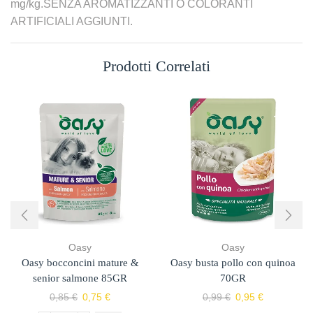
mg/kg.SENZA AROMATIZZANTI O COLORANTI
ARTIFICIALI AGGIUNTI.
Prodotti Correlati
Oasy
Oasy
Oasy bocconcini mature &
Oasy busta pollo con quinoa
senior salmone 85GR
70GR
0,85
€
0,75
€
0,99
€
0,95
€