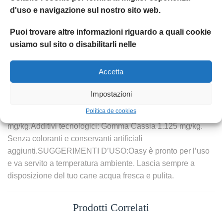
pesce 7,5%, tacchino 7,5%, riso, mais macinato, polpa di
d'uso e navigazione sul nostro sito web.
barbabietola, olio di semi di girasole, sale
iodato.Componenti analitici: proteina grezza 7%, grassi
Puoi trovare altre informazioni riguardo a quali cookie
grezzi 4%, ceneri grezze 2,5%, fibre grezze 1%, umidità
usiamo sul sito o disabilitarli nelle
75%.Additivi: Additivi nutrizionali: Vitamina A: 2.670 IU/kg,
Vitamina D3: 303 IU/kg, zinco (solfato di zinco monoidrato):
Accetta
43,81 mg/kg, ferro (carbonato di ferro (II)): 13,5 mg/kg, rame
(solfato di rame(II) pentaidrato): 7,05 mg/kg, iodio (ioduro di
Impostazioni
potassio): 0,49 mg/kg, manganese (solfato manganoso,
Política de cookies
monoidrato): 3,51 mg/kg, selenio (selenito di sodio): 0,18
mg/kg.Additivi tecnologici: Gomma Cassia 1.125 mg/kg.
Senza coloranti e conservanti artificiali
aggiunti.SUGGERIMENTI D’USO:Oasy è pronto per l’uso
e va servito a temperatura ambiente. Lascia sempre a
disposizione del tuo cane acqua fresca e pulita.
Prodotti Correlati