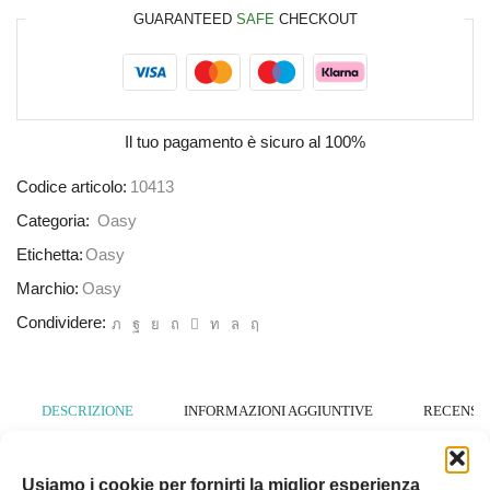
GUARANTEED
SAFE
CHECKOUT
Il tuo pagamento è
sicuro al 100%
Codice articolo:
10413
Categoria:
Oasy
Etichetta:
Oasy
Marchio:
Oasy
Condividere:
DESCRIZIONE
INFORMAZIONI AGGIUNTIVE
RECENSION
Composizione: pollo 26% (di cui carne di pollo fresca 4%),
Usiamo i cookie per fornirti la miglior esperienza