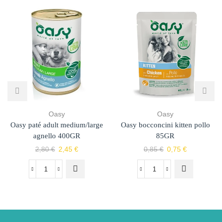
Oasy
Oasy
Oasy paté adult medium/large
Oasy bocconcini kitten pollo
agnello 400GR
85GR
2,80
€
2,45
€
0,85
€
0,75
€