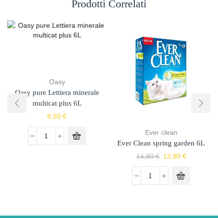
Prodotti Correlati
Oasy
Oasy pure Lettiera minerale
multicat plus 6L
8,50
€
Ever clean
Ever Clean spring garden 6L
14,90
€
13,90
€