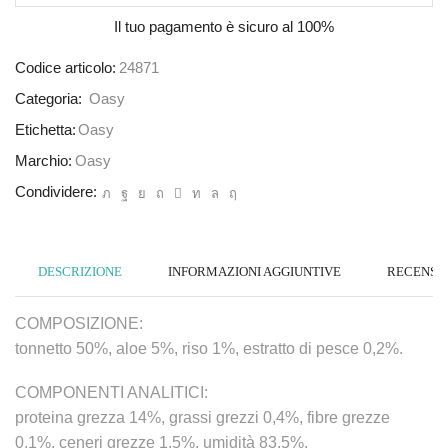
Il tuo pagamento è
sicuro al 100%
Codice articolo:
24871
Categoria:
Oasy
Etichetta:
Oasy
Marchio:
Oasy
Condividere:
DESCRIZIONE
INFORMAZIONI AGGIUNTIVE
RECENSION
COMPOSIZIONE:
tonnetto 50%, aloe 5%, riso 1%, estratto di pesce 0,2%.
COMPONENTI ANALITICI:
proteina grezza 14%, grassi grezzi 0,4%, fibre grezze
0,1%, ceneri grezze 1,5%, umidità 83,5%.