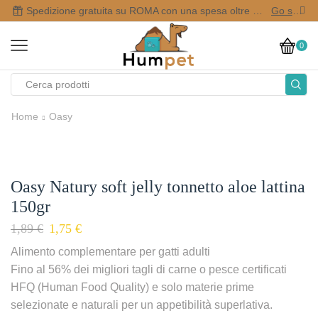
Spedizione gratuita su ROMA con una spesa oltre i 50,00 €
Go shop
0
Home
Oasy
Oasy Natury soft jelly tonnetto aloe lattina
150gr
1,89
€
1,75
€
Alimento complementare per gatti adulti
Fino al 56% dei migliori tagli di carne o pesce certificati
HFQ (Human Food Quality) e solo materie prime
selezionate e naturali per un appetibilità superlativa.