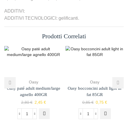
ADDITIVI:
ADDITIVI TECNOLOGICI: gelificanti.
Prodotti Correlati
Oasy
Oasy
Oasy paté adult medium/large
Oasy bocconcini adult light in
agnello 400GR
fat 85GR
2,80
€
2,45
€
0,85
€
0,75
€