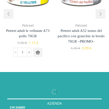
Petreet
Petreet
Petreet adult le vellutate A73
Petreet adult A52 tonno del
pollo 70GR
pacifico con granchio in brodo
70GR –PROMO–
1,35
€
1,15
€
1,35
€
0,99
€
AZIENDA
CHI SIAMO