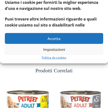
Composizione
Usiamo i cookie per fornirti la miglior esperienza
Petto di pollo 33%, petto di anatra 5%, Proteine animali
d'uso e navigazione sul nostro sito web.
idrolizzate, Farina di riso 1,6%, Estratto di pesce.
Puoi trovare altre informazioni riguardo a quali
Componenti analitici
:
cookie usiamo sul sito o disabilitarli nelle
Umidità 86%
Proteina grezza 10%
Accetta
Fibre grezze 1%
Grassi grezzi 0,5%
Impostazioni
Ceneri grezze 1%
Política de cookies
Prodotti Correlati