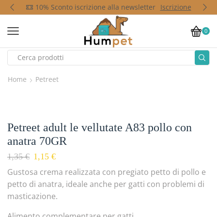
p
10% Sconto iscrizione alla newsletter
Iscrizione
0
Home
Petreet
Petreet adult le vellutate A83 pollo con
anatra 70GR
1,35
€
1,15
€
Gustosa crema realizzata con pregiato petto di pollo e
petto di anatra, ideale anche per gatti con problemi di
masticazione.
Alimento complementare per gatti.