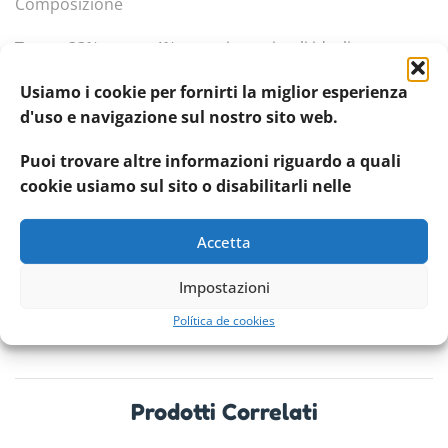
Composizione
Tonno 33%, zucca 4%, proteine animali idrolizzate,
farina di riso 1%.
Usiamo i cookie per fornirti la miglior esperienza
d'uso e navigazione sul nostro sito web.
Modalità d’uso
Puoi trovare altre informazioni riguardo a quali
cookie usiamo sul sito o disabilitarli nelle
Servire a temperatura ambiente, lasciando sempre a
disposizione acqua fresca e pulita. Per l’alimentazione
Accetta
di un gatto adulto, di peso medio ed in attività
normale, servire una lattina al giorno per ogni kg di
Impostazioni
peso.
Política de cookies
Prodotti Correlati