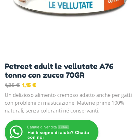
Petreet adult le vellutate A76
tonno con zucca 70GR
1,35
€
1,15
€
Un delizioso alimento cremoso adatto anche per gatti
con problemi di masticazione. Materie prime 100%
naturali, senza coloranti né conservanti.
Canale di vendita
Online
Hai bisogno di aiuto? Chatta
con noi