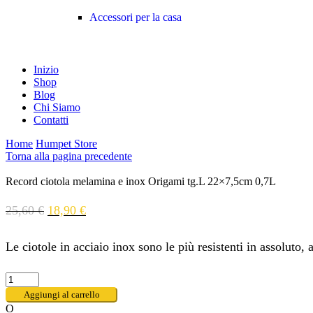
Accessori per la casa
Inizio
Shop
Blog
Chi Siamo
Contatti
Home
Humpet Store
Torna alla pagina precedente
Record ciotola melamina e inox Origami tg.L 22×7,5cm 0,7L
25,60
€
18,90
€
Le ciotole in acciaio inox sono le più resistenti in assoluto,
Aggiungi al carrello
O