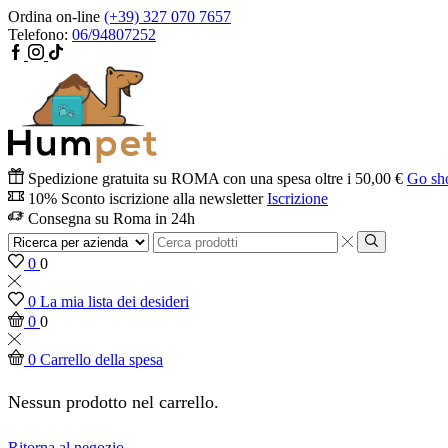
Ordina on-line
(+39) 327 070 7657
Telefono:
06/94807252
Spedizione gratuita su ROMA con una spesa oltre i 50,00 €
Go sh
10% Sconto iscrizione alla newsletter
Iscrizione
Consegna su Roma in 24h
0
0
0
La mia lista dei desideri
0
0
0
Carrello della spesa
Nessun prodotto nel carrello.
Ritorna al negozio