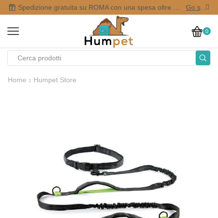
Spedizione gratuita su ROMA con una spesa oltre i 50,00 €
Go shop
0
Home
Humpet Store