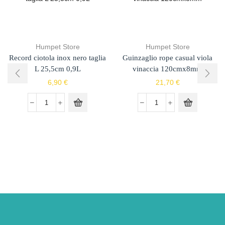
Humpet Store
Humpet Store
Record ciotola inox nero taglia
Guinzaglio rope casual viola
L 25,5cm 0,9L
vinaccia 120cmx8mm
6,90
€
21,70
€