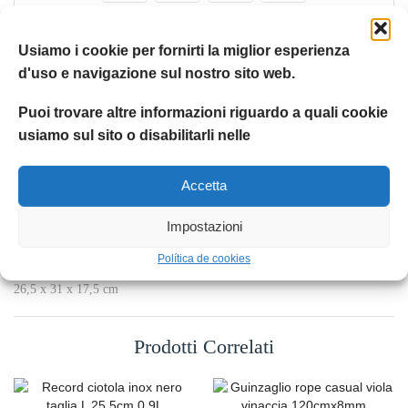
Il tuo pagamento è
sicuro al 100%
Usiamo i cookie per fornirti la miglior esperienza
d'uso e navigazione sul nostro sito web.
Codice articolo:
21530
Categoria:
Humpet Store
Puoi trovare altre informazioni riguardo a quali cookie
usiamo sul sito o disabilitarli nelle
Etichetta:
Record
Condividere:
Accetta
Impostazioni
DESCRIZIONE
INFORMAZIONI AGGIUNTIVE
RECENSION
Política de cookies
26,5 x 31 x 17,5 cm
Prodotti Correlati