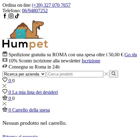
Ordina on-line
(+39) 327 070 7657
Telefono:
06/94807252
Spedizione gratuita su ROMA con una spesa oltre i 50,00 €
Go sh
10% Sconto iscrizione alla newsletter
Iscrizione
Consegna su Roma in 24h
0
0
0
La mia lista dei desideri
0
0
0
Carrello della spesa
Nessun prodotto nel carrello.
Ritorna al negozio