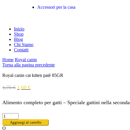
Accessori per la casa
Inizio
Shop
Blog
Chi Siamo
Contatti
Home
Royal canin
Torna alla pagina precedente
Royal canin cat kitten patè 85GR
1,75
€
1,60
€
Alimento completo per gatti – Speciale gattini nella seconda 
Aggiungi al carrello
O