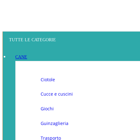
TUTTE LE CATEGORIE
CANE
Ciotole
Cucce e cuscini
Giochi
Guinzaglieria
Trasporto