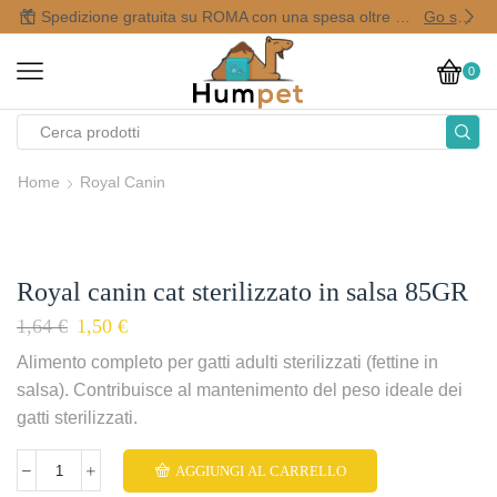
Spedizione gratuita su ROMA con una spesa oltre i 50,00 €
Go shop
0
Home
Royal Canin
Royal canin cat sterilizzato in salsa 85GR
1,64
€
1,50
€
Alimento completo per gatti adulti sterilizzati (fettine in
salsa). Contribuisce al mantenimento del peso ideale dei
gatti sterilizzati.
AGGIUNGI AL CARRELLO