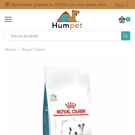
Spedizione gratuita su ROMA con una spesa oltre i 50,00 €
Go shop
0
Home
Royal Canin