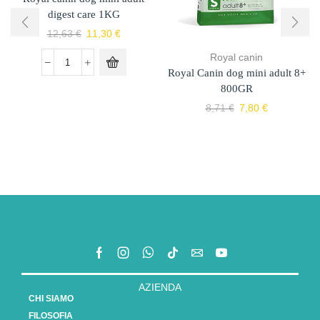
digest care 1KG
12,63
€
11,30
€
Royal canin
Royal Canin dog mini adult 8+
800GR
8,71
€
7,80
€
AZIENDA
CHI SIAMO
FILOSOFIA