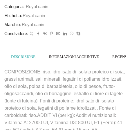
Categoria:
Royal canin
Etichetta:
Royal canin
Marchio:
Royal canin
Condividere:
DESCRIZIONE
INFORMAZIONI AGGIUNTIVE
RECENSION
COMPOSIZIONE: riso, idrolisato di isolato proteico di soia,
grassi animali, sali minerali, fegatini di pollame idrolizzati,
olio di soia, polpa di barbabietola, olio di pesce, frutto-
oligosaccaridi, olio di borraggine, estratto di fiore di tagete
(fonte di luteina). Fonti di proteine: idrolisato di isolato
proteico di soia, fegatini di pollame idrolizzati. Fonte di
carboidrati: riso.ADDITIVI (per kg): Additivi nutrizionali:
Vitamina A: 27000 UI, Vitamina D3: 800 UI, E1 (Ferro): 41
mg, E2 (Iodio): 3,7 mg, E4 (Rame): 15 mg, E5