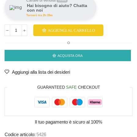
Canale di vendita
Offline
Hai bisogno di aiuto? Chatta
con noi
Tornerò tra 2h:39m
AGGIUNGI AL CARRELLO
O
ACQUISTA ORA
Aggiungi alla lista dei desideri
GUARANTEED
SAFE
CHECKOUT
Il tuo pagamento è
sicuro al 100%
Codice articolo:
5426