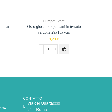
Humpet Store
alamari
Osso giocattolo per cani in tessuto
Cioto
verdone 29x15x7cm
8,20
€
CONTATTO
Via del Quartaccio
DITA
34 – Roma