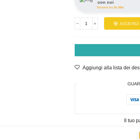
con noi
Tornerò tra 2h:49m
AGGIUNGI
Aggiungi alla lista dei des
GUAR
Il tuo
Codice articolo:
8390