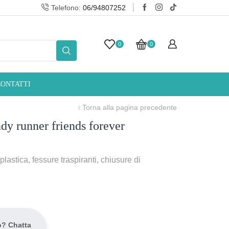
Telefono:
06/94807252
Spedizione gratuita su ROM
0
0
CONTATTI
Torna alla pagina precedente
ndy runner friends forever
plastica, fessure traspiranti, chiusure di
o? Chatta