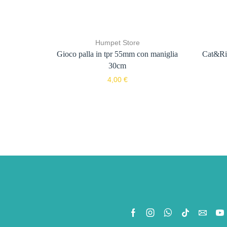
Humpet Store
Gioco palla in tpr 55mm con maniglia
Cat&Rin
30cm
4,00
€