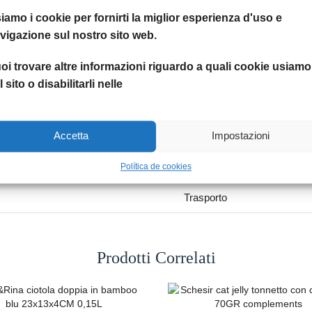
Categoria:
Humpet Store
iamo i cookie per fornirti la miglior esperienza d'uso e
Etichetta:
Zodiaco
vigazione sul nostro sito web.
Condividere:
oi trovare altre informazioni riguardo a quali cookie usiamo
l sito o disabilitarli nelle
INFORMAZIONI AGGIUNTIVE
RECENSIONI (0)
Accetta
Impostazioni
1 kg
Política de cookies
Trasporto
Prodotti Correlati