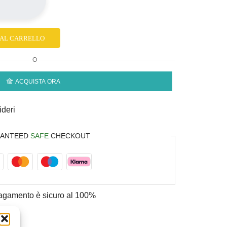
 AL CARRELLO
O
ACQUISTA ORA
ideri
ANTEED
SAFE
CHECKOUT
 pagamento è
sicuro al 100%