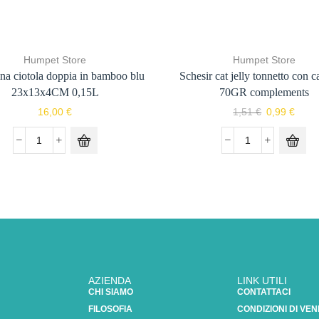
Humpet Store
Humpet Store
a ciotola doppia in bamboo blu
Schesir cat jelly tonnetto con c
23x13x4CM 0,15L
70GR complements
16,00
€
1,51
€
0,99
€
AZIENDA
LINK UTILI
CHI SIAMO
CONTATTACI
FILOSOFIA
CONDIZIONI DI VEN