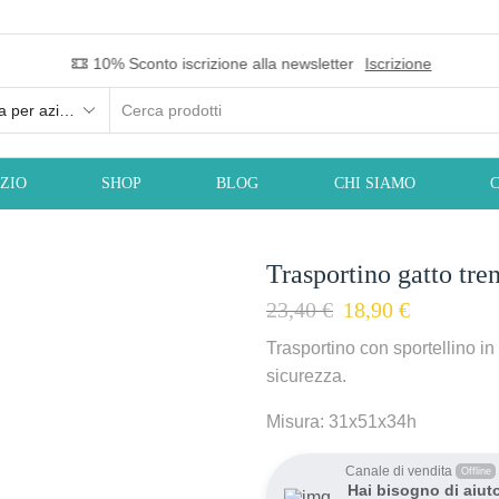
Consegna su Roma in 24h
IZIO
SHOP
BLOG
CHI SIAMO
Trasportino gatto tre
23,40
€
18,90
€
Trasportino con sportellino in 
sicurezza.
Misura: 31x51x34h
Canale di vendita
Offline
Hai bisogno di aiut