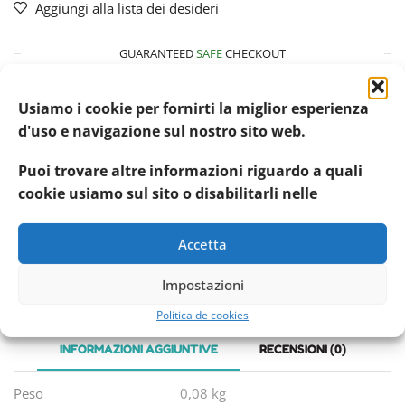
Aggiungi alla lista dei desideri
GUARANTEED
SAFE
CHECKOUT
Usiamo i cookie per fornirti la miglior esperienza
d'uso e navigazione sul nostro sito web.
Il tuo pagamento è
sicuro al 100%
Puoi trovare altre informazioni riguardo a quali
cookie usiamo sul sito o disabilitarli nelle
Codice articolo:
20597
Categoria:
Humpet Store
Accetta
Etichetta:
Camon
Condividere:
Impostazioni
Política de cookies
INFORMAZIONI AGGIUNTIVE
RECENSIONI (0)
Peso
0,08 kg