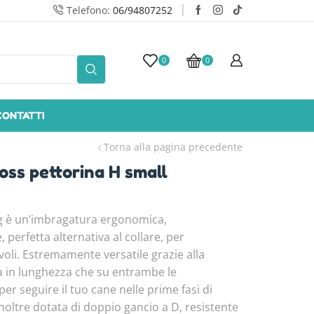
Telefono:
06/94807252
Spedizione gratuita su ROMA
0
0
CONTATTI
Torna alla pagina precedente
ss pettorina H small
og è un’imbragatura ergonomica,
perfetta alternativa al collare, per
voli. Estremamente versatile grazie alla
ia in lunghezza che su entrambe le
per seguire il tuo cane nelle prime fasi di
 inoltre dotata di doppio gancio a D, resistente