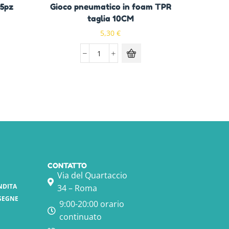
25pz
Gioco pneumatico in foam TPR
Der
taglia 10CM
5,30
€
CONTATTO
Via del Quartaccio
NDITA
34 – Roma
SEGNE
9:00-20:00 orario
continuato