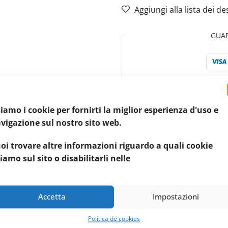
Aggiungi alla lista dei de
GUA
Il tuo 
iamo i cookie per fornirti la miglior esperienza d'uso e
Codice articolo:
23380
vigazione sul nostro sito web.
Categoria:
Humpet Store
oi trovare altre informazioni riguardo a quali cookie
Etichetta:
Zeedog
iamo sul sito o disabilitarli nelle
Condividere:
Accetta
Impostazioni
INFORMAZIONI AGGIUNTIVE
RECENSIONI (0)
Política de cookies