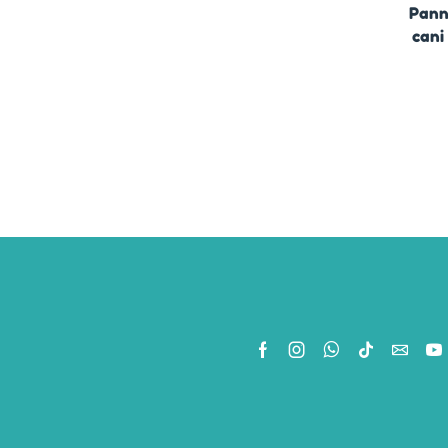
Panno
cani