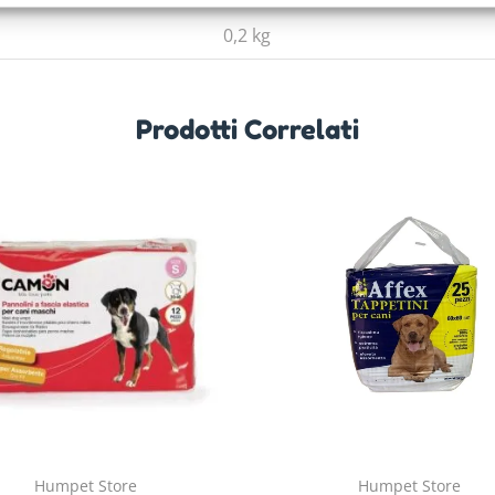
0,2 kg
Prodotti Correlati
Humpet Store
Humpet Store