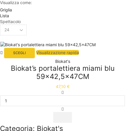
Visualizza come:
Griglia
Lista
Spettacolo
Visualizzazione rapida
SCEGLI
Biokat's
Biokat’s portalettiera miami blu
59×42,5x47CM
47,10
€
Categoria: Biokat's