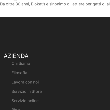
Da oltre 30 anni, Biokat’s è sinonimo di lettiere per gatti di 
AZIENDA
Chi Siamo
Filosofia
Lavora con noi
Servizio in Store
Servizio online
Blog