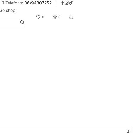
Telefono:
06/94807252
Go shop
10% Sconto iscrizione alla newsletter
0
0