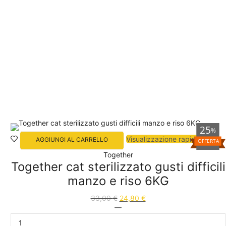
25
%
Visualizzazione rapida
AGGIUNGI AL CARRELLO
OFFERTA
Together
Together cat sterilizzato gusti difficili
manzo e riso 6KG
33,00
€
24,80
€