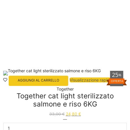
25
%
Visualizzazione rapida
AGGIUNGI AL CARRELLO
OFFERTA
Together
Together cat light sterilizzato
salmone e riso 6KG
33,00
€
24,80
€