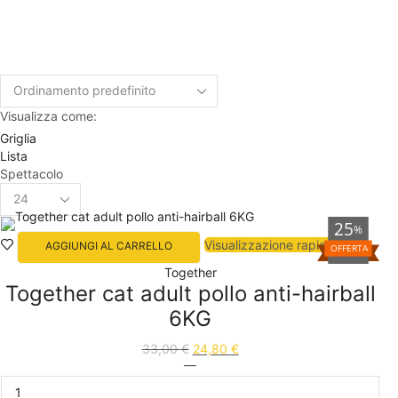
Visualizza come:
Griglia
Lista
Spettacolo
25
%
Visualizzazione rapida
AGGIUNGI AL CARRELLO
OFFERTA
Together
Together cat adult pollo anti-hairball
6KG
33,00
€
24,80
€