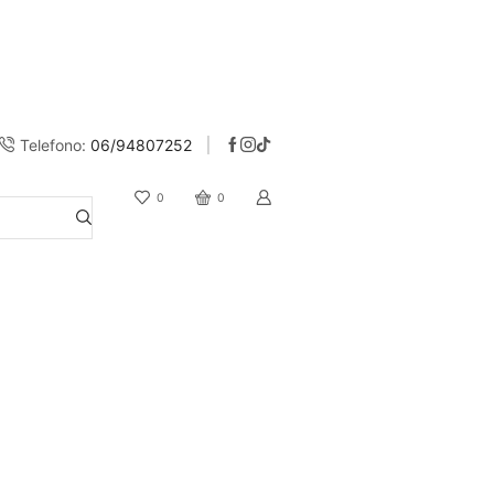
Telefono:
06/94807252
Spedizione gratuita su ROMA con una spesa olt
0
0