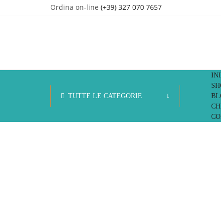
Ordina on-line
(+39) 327 070 7657
IN
SH
TUTTE LE CATEGORIE
BL
CH
CO