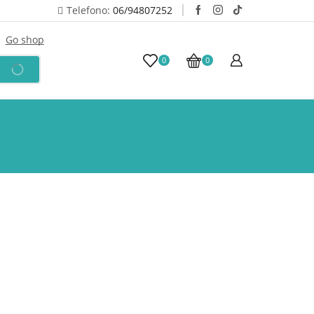
Telefono:
06/94807252
Go shop
10% Sconto iscrizio
0
0