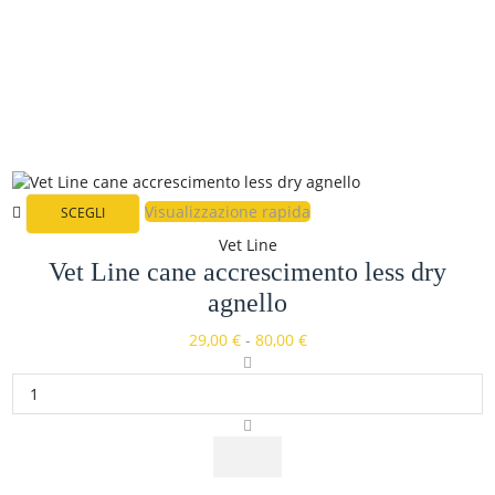
Visualizzazione rapida
SCEGLI
Vet Line
Vet Line cane accrescimento less dry
agnello
29,00
€
-
80,00
€