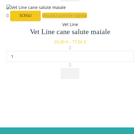
Visualizzazione rapida
SCEGLI
Vet Line
Vet Line cane salute maiale
26,00
€
-
77,00
€