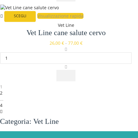
Visualizzazione rapida
SCEGLI
Vet Line
Vet Line cane salute cervo
26,00
€
-
77,00
€
1
2
…
4
Categoria: Vet Line