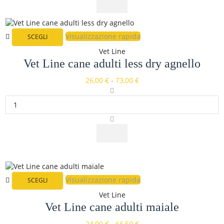
Visualizzazione rapida
SCEGLI
Vet Line
Vet Line cane adulti less dry agnello
26,00
€
-
73,00
€
Visualizzazione rapida
SCEGLI
Vet Line
Vet Line cane adulti maiale
24,00
€
-
66,50
€