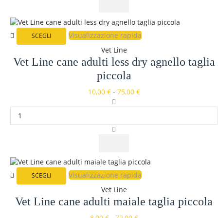
Visualizzazione rapida
SCEGLI
Vet Line
Vet Line cane adulti less dry agnello taglia
piccola
10,00
€
-
75,00
€
Visualizzazione rapida
SCEGLI
Vet Line
Vet Line cane adulti maiale taglia piccola
8,00
€
-
72,00
€