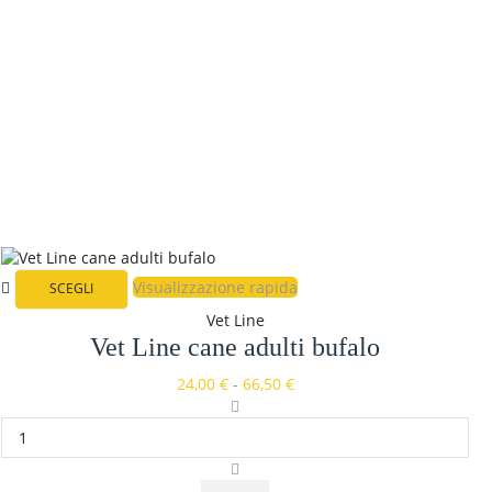
Visualizzazione rapida
SCEGLI
Vet Line
Vet Line cane adulti bufalo
24,00
€
-
66,50
€