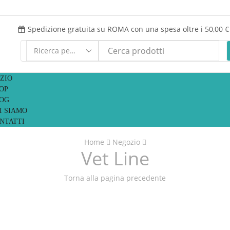
Spedizione gratuita su ROMA con una spesa oltre i 50,00 €
IZIO
OP
OG
I SIAMO
NTATTI
Home
Negozio
Vet Line
Torna alla pagina precedente