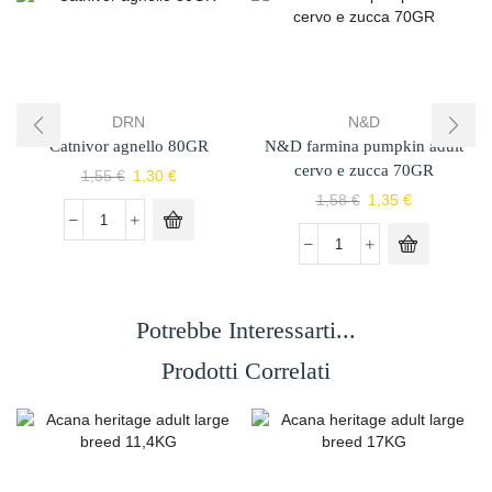
DRN
N&D
Catnivor agnello 80GR
N&D farmina pumpkin adult
cervo e zucca 70GR
1,55
€
1,30
€
1,58
€
1,35
€
Potrebbe Interessarti...
Prodotti Correlati