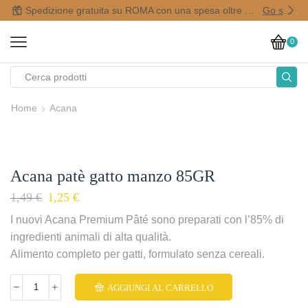
Spedizione gratuita su ROMA con una spesa oltre i 50,00 €
Go shop
0
Home
Acana
Acana patè gatto manzo 85GR
1,49
€
1,25
€
I nuovi Acana Premium Pâté sono preparati con l’85% di
ingredienti animali di alta qualità.
Alimento completo per gatti, formulato senza cereali.
AGGIUNGI AL CARRELLO