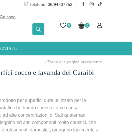
Telefono:
06/94807252
Go shop
10% Sconto iscrizi
0
0
CONTATTI
Torna alla pagina precedente
fici cocco e lavanda dei Caraibi
dotto per superfici dure utilizzato per la
contatto che hanno spesso come causa
ti ad alte concentrazioni di Sali quaternari,
ggina ed altri componenti molto caustici, che
 degli animali domestici, giungono facilmente a