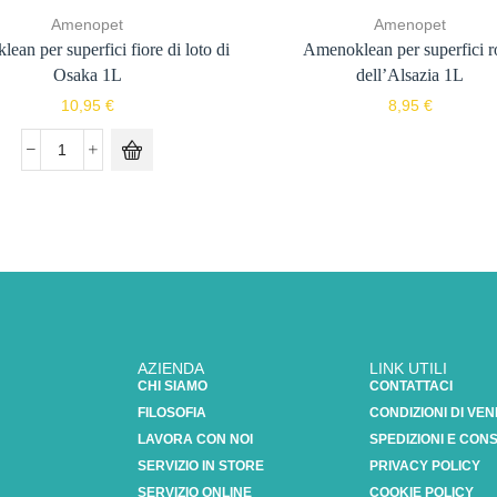
Amenopet
Amenopet
ean per superfici fiore di loto di
Amenoklean per superfici r
Osaka 1L
dell’Alsazia 1L
10,95
€
8,95
€
AZIENDA
LINK UTILI
CHI SIAMO
CONTATTACI
FILOSOFIA
CONDIZIONI DI VEN
LAVORA CON NOI
SPEDIZIONI E CON
SERVIZIO IN STORE
PRIVACY POLICY
SERVIZIO ONLINE
COOKIE POLICY