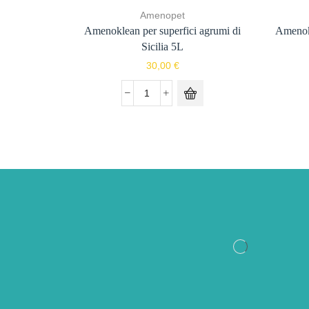
Amenopet
Amenoklean per superfici agrumi di
Amenokl
Sicilia 5L
30,00
€