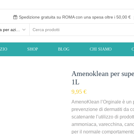
Spedizione gratuita su ROMA con una spesa oltre i 50,00 €
IZIO
SHOP
BLOG
CHI SIAMO
Amenoklean per super
1L
9,95
€
AmenoKlean l’Orginale è un pro
prevenzione di dermatiti da 
scatenante l’utilizzo di prodot
ammoniaca, varecchina, cande
per il normale comportamento