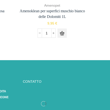
Amenopet
osa
Amenoklean per superfici muschio bianco
Amenokle
delle Dolomiti 1L
9,95
€
CONTATTO
DITA
SEGNE