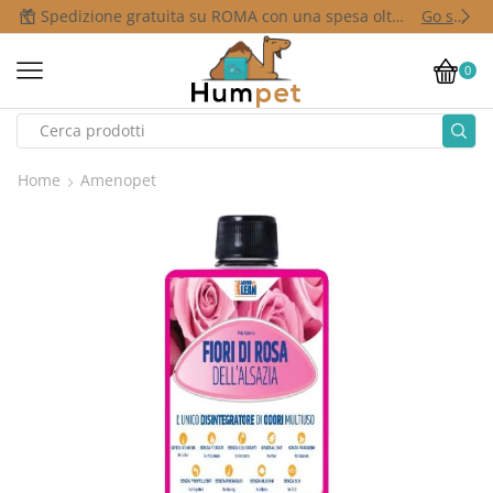
Spedizione gratuita su ROMA con una spesa oltre i 50,00 €
Go shop
0
Home
Amenopet