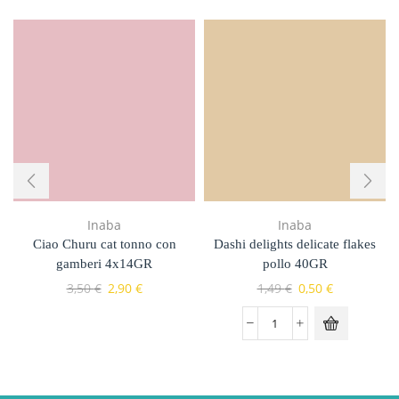
Inaba
Inaba
Ciao Churu cat tonno con
Dashi delights delicate flakes
gamberi 4x14GR
pollo 40GR
3,50
€
2,90
€
1,49
€
0,50
€