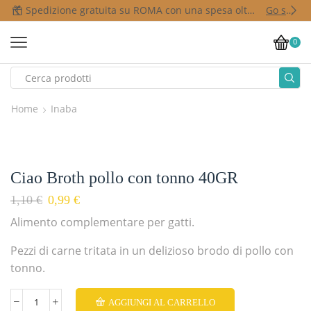
Spedizione gratuita su ROMA con una spesa oltre i 50,00 €
Go shop
0
Home
Inaba
Ciao Broth pollo con tonno 40GR
1,10
€
0,99
€
Alimento complementare per gatti.
Pezzi di carne tritata in un delizioso brodo di pollo con
tonno.
AGGIUNGI AL CARRELLO