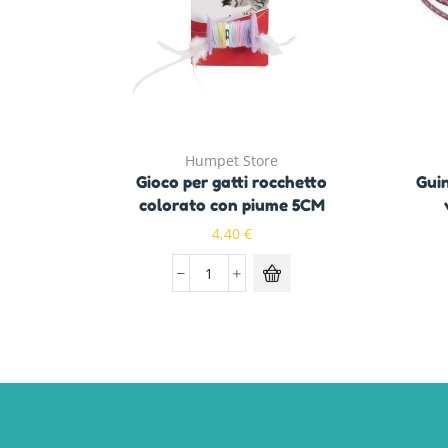
Humpet Store
Gioco per gatti rocchetto
Guin
colorato con piume 5CM
4,40
€