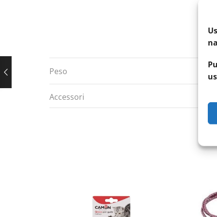
Us
na
Pu
Peso
us
Accessori