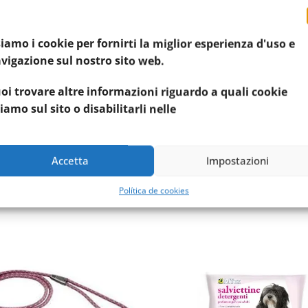
iamo i cookie per fornirti la miglior esperienza d'uso e
vigazione sul nostro sito web.
INFORMAZIONI AGGIUNTIVE
RECENSIONI (0)
oi trovare altre informazioni riguardo a quali cookie
0,21 kg
iamo sul sito o disabilitarli nelle
Ciotole
Accetta
Impostazioni
Política de cookies
Prodotti Correlati