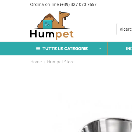
Ordina on-line
(+39) 327 070 7657
 ROMA con una spesa oltre i 50,00 €
Go shop
TUTTE LE CATEGORIE
IN
Home
Humpet Store