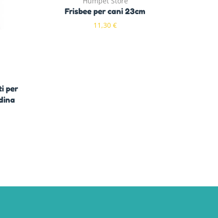
Humpet Store
Frisbee per cani 23cm
Affex
11,30
€
i per
idina