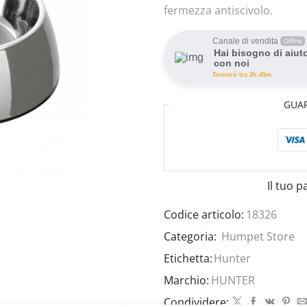
fermezza antiscivolo.
Canale di vendita
Offline
Hai bisogno di aiut
con noi
Tornerò tra 2h:45m
GUA
Il tuo 
Codice articolo:
18326
Categoria:
Humpet Store
Etichetta:
Hunter
Marchio:
HUNTER
Condividere: