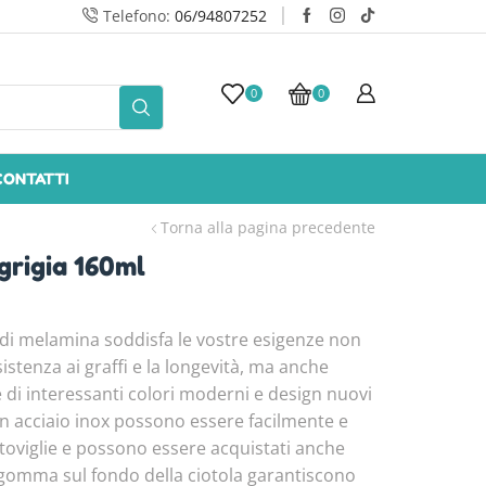
Telefono:
06/94807252
Conse
0
0
CONTATTI
Torna alla pagina precedente
grigia 160ml
 di melamina soddisfa le vostre esigenze non
sistenza ai graffi e la longevità, ma anche
 di interessanti colori moderni e design nuovi
ili in acciaio inox possono essere facilmente e
stoviglie e possono essere acquistati anche
 gomma sul fondo della ciotola garantiscono