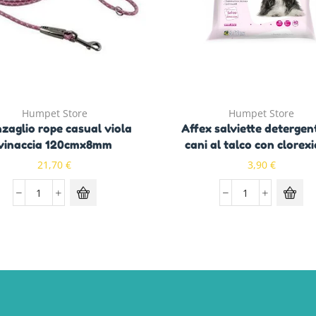
Humpet Store
Humpet Store
zaglio rope casual viola
Affex salviette detergent
vinaccia 120cmx8mm
cani al talco con clorex
21,70
€
3,90
€