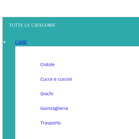
TUTTE LE CATEGORIE
CANE
Ciotole
Cucce e cuscini
Giochi
Guinzaglieria
Trasporto