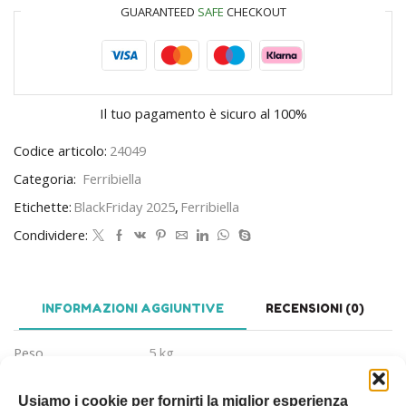
GUARANTEED
SAFE
CHECKOUT
Il tuo pagamento è
sicuro al 100%
Codice articolo:
24049
Categoria:
Ferribiella
Etichette:
BlackFriday 2025
,
Ferribiella
Condividere:
INFORMAZIONI AGGIUNTIVE
RECENSIONI (0)
Peso
5 kg
Tipo
Cane
,
Gatto
Usiamo i cookie per fornirti la miglior esperienza