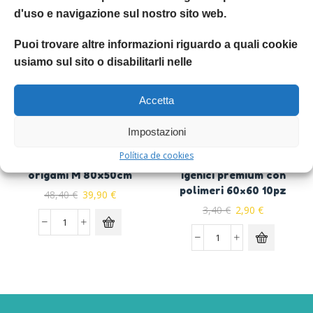
d'uso e navigazione sul nostro sito web.
Prodotti Correlati
Puoi trovare altre informazioni riguardo a quali cookie
usiamo sul sito o disabilitarli nelle
Accetta
Impostazioni
Estate
Ferribiella
Política de cookies
Cuscino gonfiabile Blow
Asssorbello tappetini
origami M 80x50cm
igenici premium con
polimeri 60×60 10pz
48,40
€
39,90
€
3,40
€
2,90
€