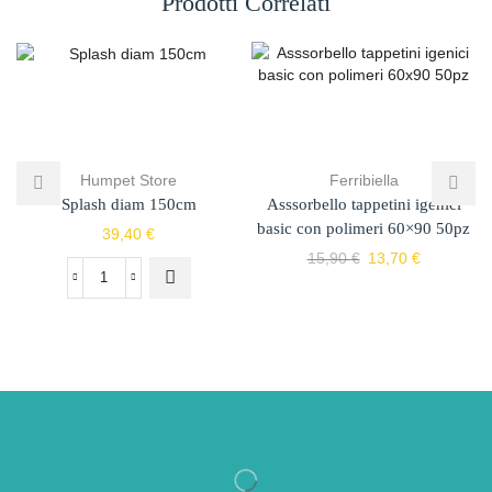
Prodotti Correlati
Humpet Store
Ferribiella
Splash diam 150cm
Asssorbello tappetini igenici
basic con polimeri 60×90 50pz
39,40
€
15,90
€
13,70
€