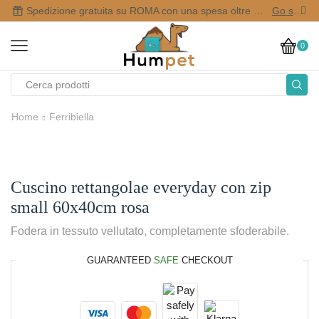
Spedizione gratuita su ROMA con una spesa oltre i 50,00 €
Go shop
0
Home
Ferribiella
Cuscino rettangolae everyday con zip
small 60x40cm rosa
Fodera in tessuto vellutato, completamente sfoderabile.
GUARANTEED
SAFE
CHECKOUT