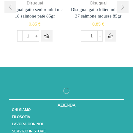
Disugual
Disugual
Disugual gatto senior mini me
Disugual gatto kitten mini me
18 salmone patè 85gr
37 salmone mousse 85gr
0,85
€
0,85
€
AZIENDA
CHI SIAMO
FILOSOFIA
LAVORA CON NOI
SERVIZIO IN STORE