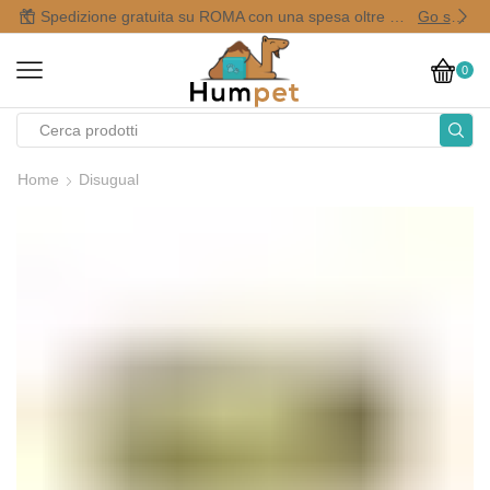
Spedizione gratuita su ROMA con una spesa oltre i 50,00 €
Go shop
0
Home
Disugual