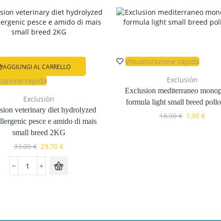
Visualizzazione rapida
AGGIUNGI AL CARRELLO
Exclusiòn
zazione rapida
Exclusion mediterraneo monop
Exclusiòn
formula light small breed pol
sion veterinary diet hydrolyzed
Il
Il
18,90
€
1,90
€
llergenic pesce e amido di mais
prezzo
prez
small breed 2KG
originale
attu
Il
Il
era:
è:
33,00
€
29,70
€
prezzo
prezzo
18,90 €.
1,90 
originale
attuale
Exclusion
era:
è:
veterinary
33,00 €.
29,70 €.
diet
hydrolyzed
hypoallergenic