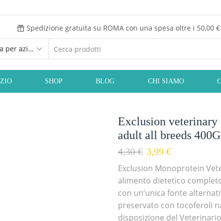
Spedizione gratuita su ROMA con una spesa oltre i 50,00 €
Ricerca
input
IZIO
SHOP
BLOG
CHI SIAMO
Exclusion veterinary 
adult all breeds 400
Il
Il
4,30
€
3,99
€
prezzo
prezzo
Exclusion Monoprotein Vete
originale
attuale
alimento dietetico complet
era:
è:
con un’unica fonte alternati
4,30 €.
3,99 €.
preservato con tocoferoli na
disposizione del Veterinario