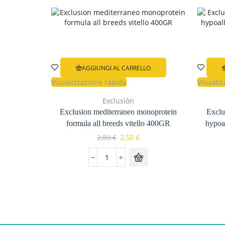
AGGIUNGI AL CARRELLO
Visualizzazione rapida
Visualiz
Exclusiòn
Exclusion mediterraneo monoprotein
Exclu
formula all breeds vitello 400GR
hypoa
Il
Il
2,80
€
2,50
€
prezzo
prezzo
originale
attuale
Exclusion
era:
è:
mediterraneo
2,80 €.
2,50 €.
monoprotein
formula
all
breeds