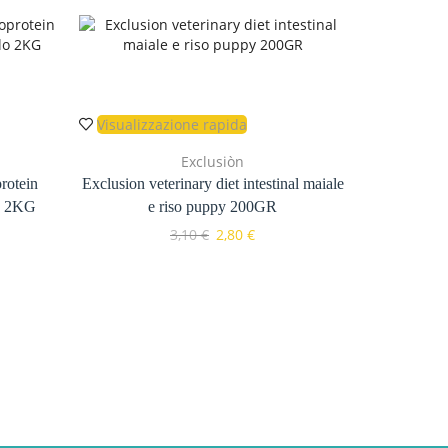
Visualizzazione rapida
AG
Exclusiòn
Visualizzaz
rotein
Exclusion veterinary diet intestinal maiale
lo 2KG
e riso puppy 200GR
Exclu
Il
Il
3,10
€
2,80
€
hypoaller
zo
prezzo
prezzo
ale
originale
attuale
era:
è:
€.
3,10 €.
2,80 €.