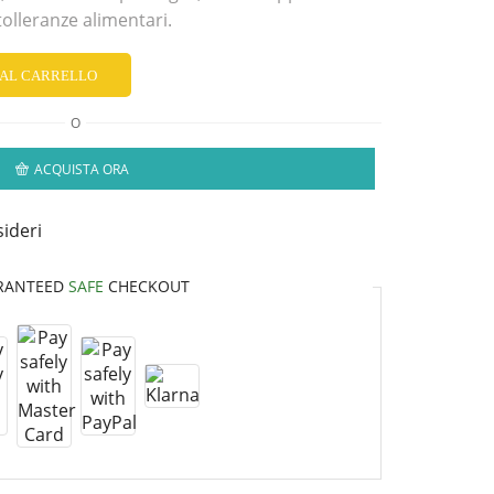
tolleranze alimentari.
 AL CARRELLO
O
ACQUISTA ORA
sideri
RANTEED
SAFE
CHECKOUT