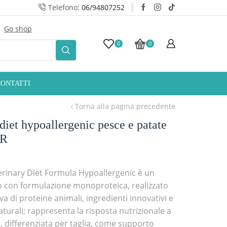
Telefono:
06/94807252
Go shop
10% Sconto iscrizio
0
0
CONTATTI
Torna alla pagina precedente
diet hypoallergenic pesce e patate
GR
rinary Diet Formula Hypoallergenic è un
o con formulazione monoproteica, realizzato
va di proteine animali, ingredienti innovativi e
turali; rappresenta la risposta nutrizionale a
, differenziata per taglia, come supporto