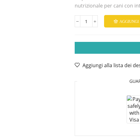
nutrizionale per cani con in
AGGIUNGI
Exclusion
veterinary
diet
hypoallergenic
pesce
e
patate
Aggiungi alla lista dei de
adult
all
breeds
GUA
400GR
quantità