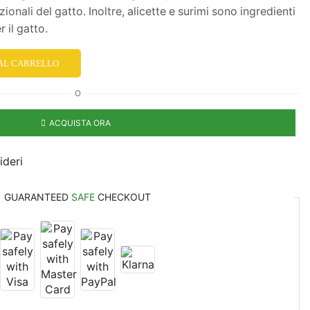
zionali del gatto. Inoltre, alicette e surimi sono ingredienti
 il gatto.
 AL CARRELLO
O
ACQUISTA ORA
ideri
GUARANTEED
SAFE
CHECKOUT