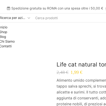
Spedizione gratuita su ROMA con una spesa oltre i 50,00 €
Inizio
Shop
Blog
Chi Siamo
Contatti
Life cat natural t
2,48
€
1,99
€
Alimento umido complementa
tappo salva sprechi, si trova
alicette e surimi. Il tutto c
aggiunta di conservanti, addi
proteine nobili, di preziosi 