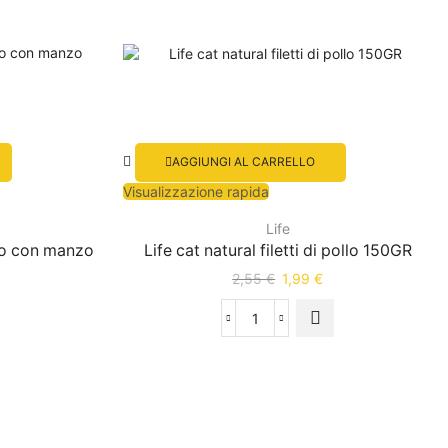
AGGIUNGI AL CARRELLO
Visualizzazione rapida
Life
ollo con manzo
Life cat natural filetti di pollo 150GR
2,55
€
1,99
€