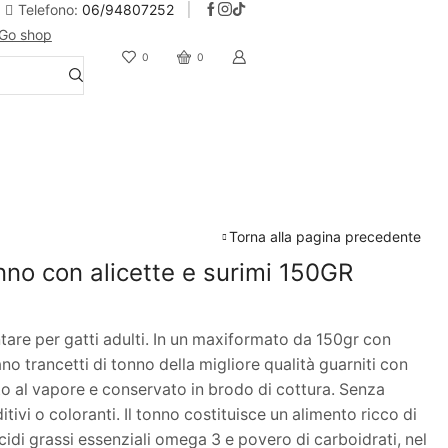
Telefono:
06/94807252
Go shop
10% Sconto iscrizione alla newsletter
0
0
Torna alla pagina precedente
onno con alicette e surimi 150GR
re per gatti adulti. In un maxiformato da 150gr con
no trancetti di tonno della migliore qualità guarniti con
otto al vapore e conservato in brodo di cottura. Senza
tivi o coloranti. Il tonno costituisce un alimento ricco di
acidi grassi essenziali omega 3 e povero di carboidrati, nel