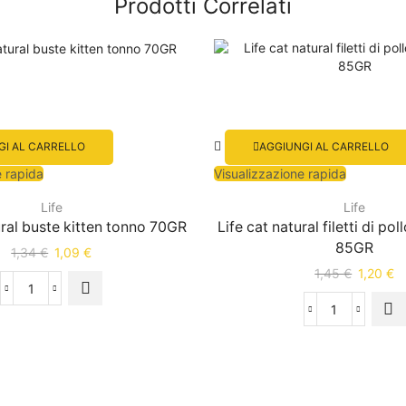
Prodotti Correlati
GI AL CARRELLO
AGGIUNGI AL CARRELLO
e rapida
Visualizzazione rapida
Life
Life
ural buste kitten tonno 70GR
Life cat natural filetti di p
85GR
1,34
€
1,09
€
1,45
€
1,20
€