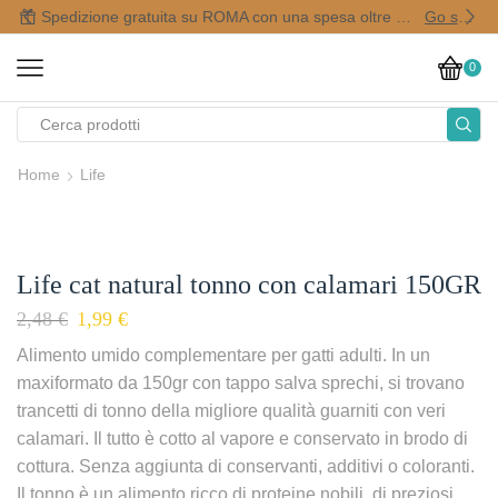
Spedizione gratuita su ROMA con una spesa oltre i 50,00 €
Go shop
0
Home
Life
Life cat natural tonno con calamari 150GR
2,48
€
1,99
€
Alimento umido complementare per gatti adulti. In un
maxiformato da 150gr con tappo salva sprechi, si trovano
trancetti di tonno della migliore qualità guarniti con veri
calamari. Il tutto è cotto al vapore e conservato in brodo di
cottura. Senza aggiunta di conservanti, additivi o coloranti.
Il tonno è un alimento ricco di proteine nobili, di preziosi