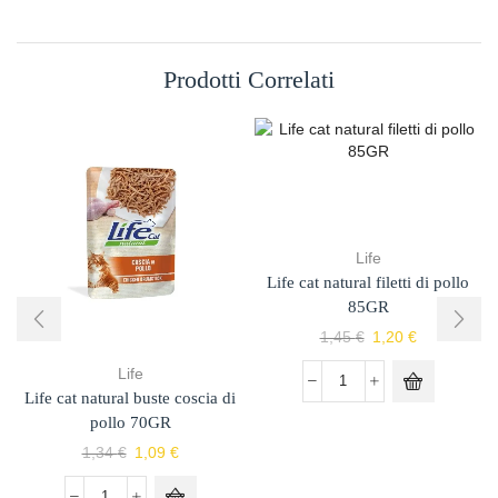
Prodotti Correlati
Life
Life cat natural filetti di pollo
85GR
1,45
€
1,20
€
Life
Life cat natural buste coscia di
pollo 70GR
1,34
€
1,09
€