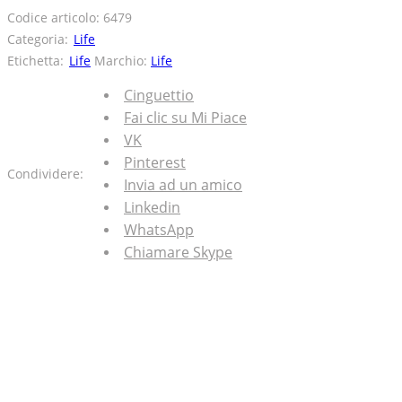
Codice articolo:
6479
Categoria:
Life
Etichetta:
Life
Marchio:
Life
Cinguettio
Fai clic su Mi Piace
VK
Pinterest
Condividere:
Invia ad un amico
Linkedin
WhatsApp
Chiamare Skype