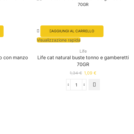
AGGIUNGI AL CARRELLO
Visualizzazione rapida
Life
ollo con manzo
Life cat natural buste tonno e gamberetti
70GR
1,34
€
1,09
€