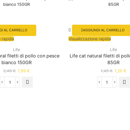
GI AL CARRELLO
AGGIUNGI AL CARRELLO
e rapida
Visualizzazione rapida
Life
Life
ral filetti di pollo con pesce
Life cat natural filetti di p
bianco 150GR
85GR
2,48
€
1,99
€
1,45
€
1,20
€