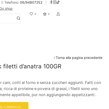
Telefono:
06/94807252
Go shop
10% Sconto iscrizione alla newsletter
0
0
Torna alla pagina precedente
 filetti d’anatra 100GR
 cani, cotti al forno e senza zuccheri aggiunti. Fatti con
, ricca di proteine e povera di grassi, i filetti sono uno
mente appetibile, pur non aggiungendo appetizzanti.
 AL CARRELLO