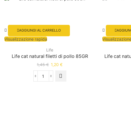
AGGIUNGI AL CARRELLO
AGGIUN
Visualizzazione rapida
Visualizzazion
Life
Life cat natural filetti di pollo 85GR
Life cat natu
1,45
€
1,20
€