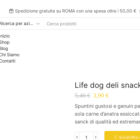
Spedizione gratuita su ROMA con una spesa oltre i 50,00 €
Inizio
Shop
Blog
Chi Siamo
Contatti
Life dog deli snack
5,46
€
3,90
€
Spuntini gustosi e genuin per
sola carne d’anatra essiccata
sanck di qualità ed estrema
AGGIUNGI