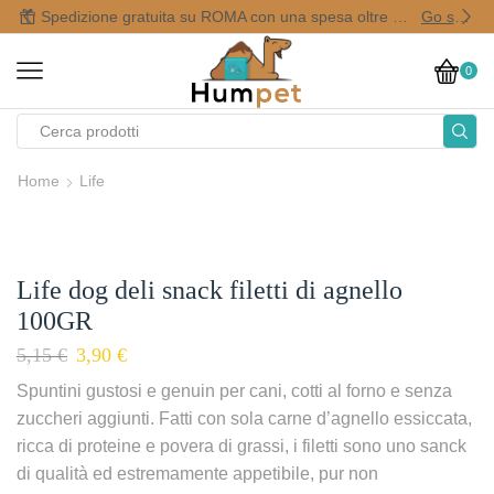
Spedizione gratuita su ROMA con una spesa oltre i 50,00 €
Go shop
0
Home
Life
Life dog deli snack filetti di agnello
100GR
5,15
€
3,90
€
Spuntini gustosi e genuin per cani, cotti al forno e senza
zuccheri aggiunti. Fatti con sola carne d’agnello essiccata,
ricca di proteine e povera di grassi, i filetti sono uno sanck
di qualità ed estremamente appetibile, pur non