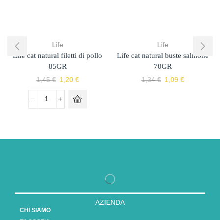
Life
Life
Life cat natural filetti di pollo
Life cat natural buste salmone
85GR
70GR
1,45
€
1,20
€
1,34
€
1,09
€
AZIENDA
CHI SIAMO