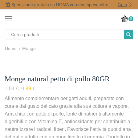
Spedizione gratuita su ROMA con una spesa oltre i 50,00 €
Go shop
0
Home
Monge
Monge natural petto di pollo 80GR
1,84
€
0,99
€
Alimento complementare per gatti adulti, preparato con
cura e dal gusto delicato grazie alla sua cottura a vapore.
Arricchito con petto di pollo, fonte di nutrienti altamente
digeribili e con Vitamina E, antiossidante per contribuire a
neutralizzare i radicali liberi. Favorisce l’attività quotidiana
del gatto adulto con un buon livello di energia. Prodotto in