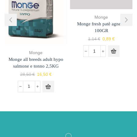
Monge
Monge fresh patè agnello
100GR
1,14
€
0,89
€
Monge
Monge all breeds adult hypo
salmone e tonno 2,5KG
28,50
€
16,50
€