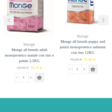
Monge
Monge all breeds puppy and
Monge
junior monoproteico salmone
Monge all breeds adult
con riso 12KG
monoproteico maiale con riso e
78,00
€
51,90
€
patate 2,5KG
26,90
€
16,70
€