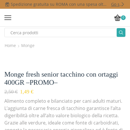
Spedizione gratuita su ROMA con una spesa oltre i 50,00 €
Go shop
0
Home
Monge
Monge fresh senior tacchino con ortaggi
400GR –PROMO–
2,50
€
1,49
€
Alimento completo e bilanciato per cani adulti maturi.
L’aggiunta di carne fresca di tacchino garantisce l’alta
digeribilità oltre all’alto valore biologico della ricetta.
Grazie alle verdure, ideale come fonte di carboidrati,