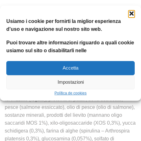
DESCRIZIONE
INFORMAZIONI AGGIUNTIVE
RECENSION
Usiamo i cookie per fornirti la miglior esperienza
d'uso e navigazione sul nostro sito web.
A base di pollo, la formulazione contiene inoltre
Puoi trovare altre informazioni riguardo a quali cookie
glucosamina e solfato di condroitina per il supporto delle
usiamo sul sito o disabilitarli nelle
articolazioni e delle ossa e L-carnitina per il mantenimento
della massa muscolare.Senza coloranti e conservanti
Accetta
artificiali aggiunti.Composizione:Pollo (disidratato 30%,
carne fresca 10%), riso, avena, polpa di barbabietola
Impostazioni
essiccata, granoturco, grasso animale (olio di pollo
purificato al 99,5%), lievito di birra, proteine animali
Política de cookies
idrolizzate (fegato), proteina di patat , uova essiccate,
pesce (salmone essiccato), olio di pesce (olio di salmone),
sostanze minerali, prodotti del lievito (mannano oligo
saccaridi MOS 1%), xilo-oligosaccaride (XOS 0,3%), yucca
schidigera (0,3%), farina di alghe (spirulina – Arthrospira
platensis 0,3%), glucosamina (0,057%), solfato di