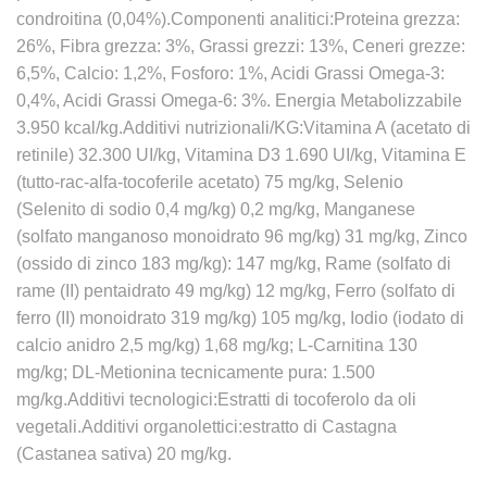
condroitina (0,04%).Componenti analitici:Proteina grezza:
26%, Fibra grezza: 3%, Grassi grezzi: 13%, Ceneri grezze:
6,5%, Calcio: 1,2%, Fosforo: 1%, Acidi Grassi Omega-3:
0,4%, Acidi Grassi Omega-6: 3%. Energia Metabolizzabile
3.950 kcal/kg.Additivi nutrizionali/KG:Vitamina A (acetato di
retinile) 32.300 UI/kg, Vitamina D3 1.690 UI/kg, Vitamina E
(tutto-rac-alfa-tocoferile acetato) 75 mg/kg, Selenio
(Selenito di sodio 0,4 mg/kg) 0,2 mg/kg, Manganese
(solfato manganoso monoidrato 96 mg/kg) 31 mg/kg, Zinco
(ossido di zinco 183 mg/kg): 147 mg/kg, Rame (solfato di
rame (II) pentaidrato 49 mg/kg) 12 mg/kg, Ferro (solfato di
ferro (II) monoidrato 319 mg/kg) 105 mg/kg, Iodio (iodato di
calcio anidro 2,5 mg/kg) 1,68 mg/kg; L-Carnitina 130
mg/kg; DL-Metionina tecnicamente pura: 1.500
mg/kg.Additivi tecnologici:Estratti di tocoferolo da oli
vegetali.Additivi organolettici:estratto di Castagna
(Castanea sativa) 20 mg/kg.