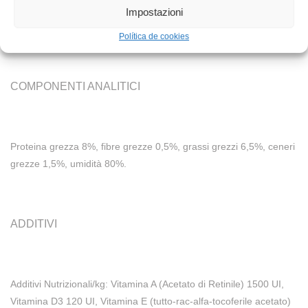
Agnello fresco (pari al 100% della carne utilizzata), sostanze
Impostazioni
minerali.
Política de cookies
COMPONENTI ANALITICI
Proteina grezza 8%, fibre grezze 0,5%, grassi grezzi 6,5%, ceneri
grezze 1,5%, umidità 80%.
ADDITIVI
Additivi Nutrizionali/kg: Vitamina A (Acetato di Retinile) 1500 UI,
Vitamina D3 120 UI, Vitamina E (tutto-rac-alfa-tocoferile acetato)