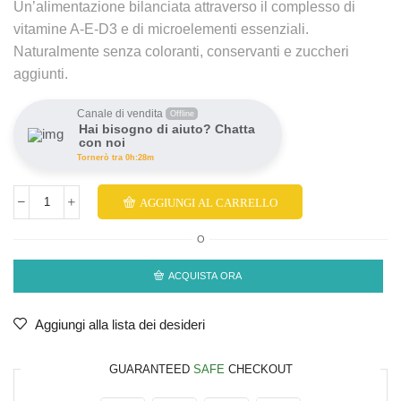
Un’alimentazione bilanciata attraverso il complesso di
vitamine A-E-D3 e di microelementi essenziali.
Naturalmente senza coloranti, conservanti e zuccheri
aggiunti.
Canale di vendita
Offline
Hai bisogno di aiuto? Chatta
con noi
Tornerò tra 0h:28m
AGGIUNGI AL CARRELLO
O
ACQUISTA ORA
Aggiungi alla lista dei desideri
GUARANTEED
SAFE
CHECKOUT