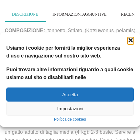
DESCRIZIONE
INFORMAZIONI AGGIUNTIVE
RECENSION
COMPOSIZIONE:
tonnetto Striato (Katsuwonus pelamis)
55%, quinoa 4%, fagiolini 4%, olio vegetale di girasole
purificato, tapioca, fruttoligosaccaridi (F.O.S.) 0,04%.
Usiamo i cookie per fornirti la miglior esperienza
d'uso e navigazione sul nostro sito web.
COMPONENTI ANALITICI:
proteina grezza 16%, Fibra
grezza 0,1%, Grassi grezzi 2%, Ceneri grezze 2%, Umidità
Puoi trovare altre informazioni riguardo a quali cookie
78,0%. Energia metabolizzabile (NRC 2006): 953 kcal/kg
usiamo sul sito o disabilitarli nelle
Additivi Nutrizionali:
Vitamina E (DLalfa-tocoferile
Accetta
acetato) 50 mg/kg.
Impostazioni
Política de cookies
Istruzioni per l’uso:
razione giornaliera raccomandata per
un gatto adulto di taglia media (4 kg): 2-3 buste. Servire a
temperatura ambiente, oppure intiepidire. Dopo l’apertura