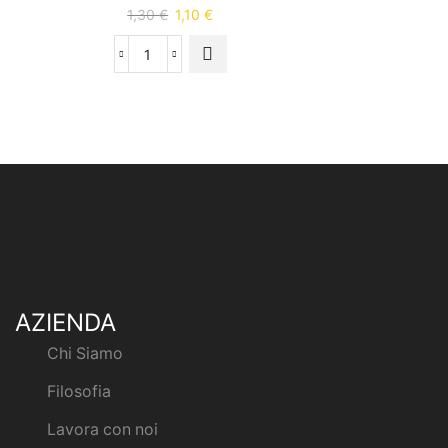
1,30
€
1,10
€
AZIENDA
Chi Siamo
Filosofia
Lavora con noi