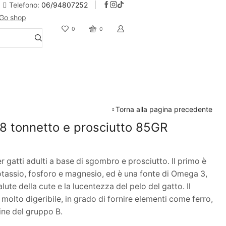
Telefono:
06/94807252
Go shop
10% Sconto iscrizione alla newsletter
0
0
Torna alla pagina precedente
18 tonnetto e prosciutto 85GR
gatti adulti a base di sgombro e prosciutto. Il primo è
 potassio, fosforo e magnesio, ed è una fonte di Omega 3,
lute della cute e la lucentezza del pelo del gatto. Il
olto digeribile, in grado di fornire elementi come ferro,
ine del gruppo B.