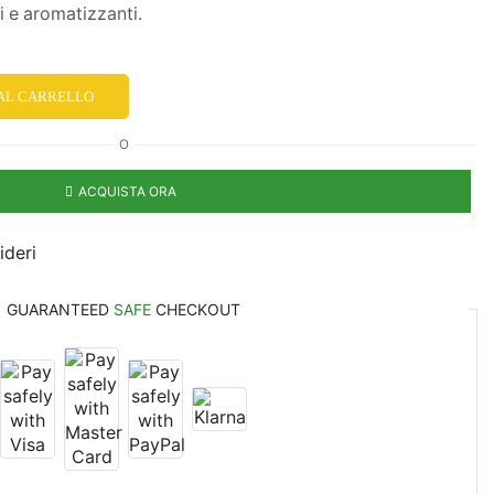
i e aromatizzanti.
 AL CARRELLO
O
ACQUISTA ORA
ideri
GUARANTEED
SAFE
CHECKOUT