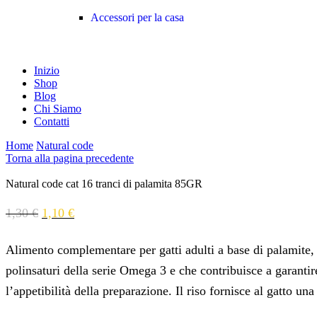
Accessori per la casa
Inizio
Shop
Blog
Chi Siamo
Contatti
Home
Natural code
Torna alla pagina precedente
Natural code cat 16 tranci di palamita 85GR
1,30
€
1,10
€
Alimento complementare per gatti adulti a base di palamite, u
polinsaturi della serie Omega 3 e che contribuisce a garantir
l’appetibilità della preparazione. Il riso fornisce al gatto una