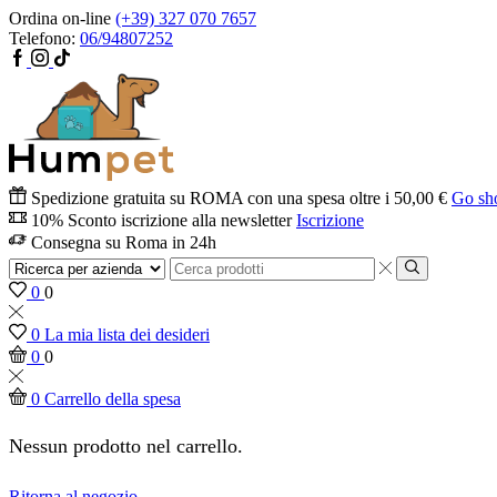
Ordina on-line
(+39) 327 070 7657
Telefono:
06/94807252
Spedizione gratuita su ROMA con una spesa oltre i 50,00 €
Go sh
10% Sconto iscrizione alla newsletter
Iscrizione
Consegna su Roma in 24h
0
0
0
La mia lista dei desideri
0
0
0
Carrello della spesa
Nessun prodotto nel carrello.
Ritorna al negozio