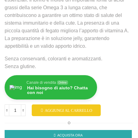
grassi della serie Omega 3 a lunga catena, che
contribuiscono a garantire un ottimo stato di salute del
sistema immunitario e della cute. La presenza di una
piccola quantità di fegato migliora l’apporto di vitamina A.
La preparazione è in soluzione jelly, garantendo
appetibilità e un valido apporto idrico.
Senza conservanti, coloranti e aromatizzanti.
Senza glutine.
Canale di vendita
Online
Hai bisogno di aiuto? Chatta
con noi
AGGIUNGI AL CARRELLO
O
ACQUISTA ORA