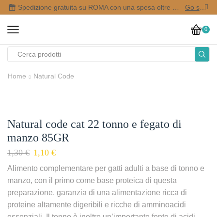
Spedizione gratuita su ROMA con una spesa oltre i 50,00 €
Go shop
0
Home
Natural Code
Natural code cat 22 tonno e fegato di
manzo 85GR
1,30
€
1,10
€
Alimento complementare per gatti adulti a base di tonno e
manzo, con il primo come base proteica di questa
preparazione, garanzia di una alimentazione ricca di
proteine altamente digeribili e ricche di amminoacidi
essenziali. Il tonno è inoltre un’importante fonte di acidi