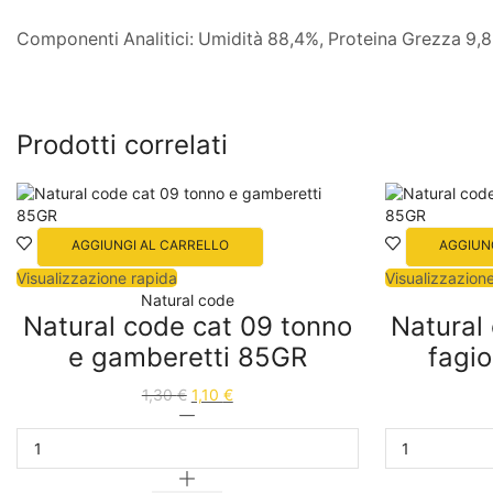
Componenti Analitici: Umidità 88,4%, Proteina Grezza 9,8%
Prodotti correlati
AGGIUNGI AL CARRELLO
AGGIUN
Visualizzazione rapida
Visualizzazion
Natural code
Natural code cat 09 tonno
Natural
e gamberetti 85GR
fagio
1,30
€
1,10
€