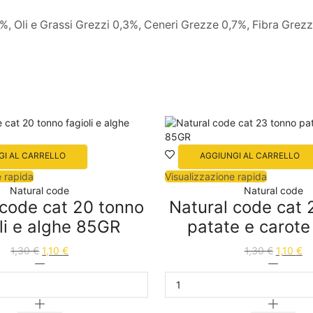
, Oli e Grassi Grezzi 0,3%, Ceneri Grezze 0,7%, Fibra Grezz
GI AL CARRELLO
AGGIUNGI AL CARRELLO
e rapida
Visualizzazione rapida
Natural code
Natural code
 code cat 20 tonno
Natural code cat 
li e alghe 85GR
patate e carot
1,30
€
1,10
€
1,30
€
1,10
€