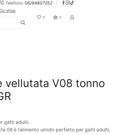
Telefono:
06/94807252
Go shop
10% Sconto iscrizione alla newsletter
0
0
 vellutata V08 tonno
GR
gatti adulti.
ta 08 è l’alimento umido perfetto per gatti adulti,