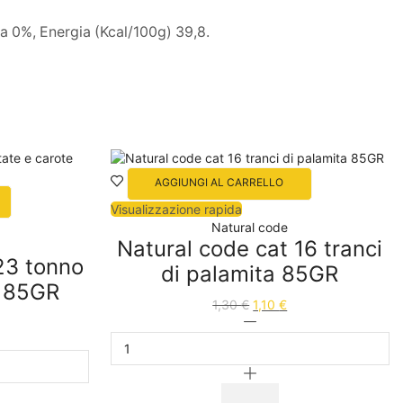
a 0%, Energia (Kcal/100g) 39,8.
AGGIUNGI AL CARRELLO
Visualizzazione rapida
Natural code
Natural code cat 16 tranci
23 tonno
di palamita 85GR
e 85GR
1,30
€
1,10
€