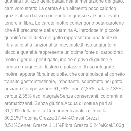
quantità l’utilizzo della patata nell’alimentazione del gatto,
carnivoro stretto.La carota è un alimento poco calorico
grazie al suo basso contenuto in grassi e al suo elevato
tenore in fibra. Le carote inoltre contengono beta-carotene
che è il precursore della vitamina A. Introdotte in piccole
quantità nella dieta del gatto rappresntano una fonte di
fibra utile alla funzionalità intestinale.Il riso aggiunto in
piccole quantità rappresenta un’ottima fonte di carboidrati
molto digeribili per il gatto, inoltre è privo di glutine e
fornisce magnesio, fosforo e potassio. Il riso integrale,
inoltre, apporta fibra insolubile, che contribuisce al corretto
transito gastrointestinale, importante, soprattutto nel gatto
anziano.Composizione:61,76% tonno2,35% patate2,35%
carote 2,35% riso integraleSenza conservanti, coloranti e
aromatizzanti. Senza glutine.Acqua di cottura pari al
31,19% della ricetta.Componenti analitici:Umidità
80,21%Proteina Grezza 17,44%Grassi Grezzi
0,51%Ceneri Grezze 1,11%Fibra Grezza 0,24%Kcal/100g