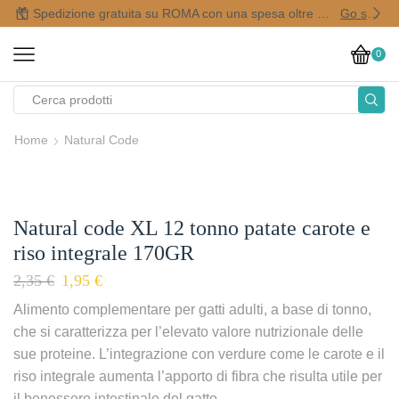
Spedizione gratuita su ROMA con una spesa oltre i 50,00 €
Go shop
0
Home
Natural Code
Natural code XL 12 tonno patate carote e
riso integrale 170GR
2,35
€
1,95
€
Alimento complementare per gatti adulti, a base di tonno,
che si caratterizza per l’elevato valore nutrizionale delle
sue proteine. L’integrazione con verdure come le carote e il
riso integrale aumenta l’apporto di fibra che risulta utile per
il benessere intestinale del gatto.