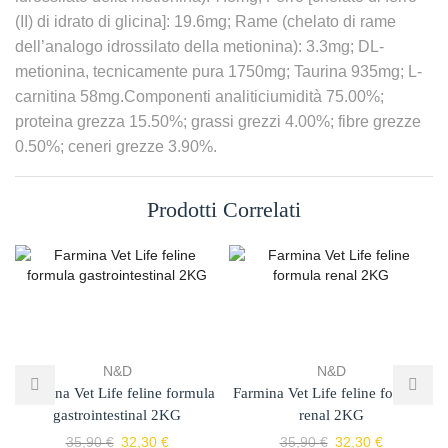
(II) di idrato di glicina]: 19.6mg; Rame (chelato di rame
dell’analogo idrossilato della metionina): 3.3mg; DL-
metionina, tecnicamente pura 1750mg; Taurina 935mg; L-
carnitina 58mg.Componenti analiticiumidità 75.00%;
proteina grezza 15.50%; grassi grezzi 4.00%; fibre grezze
0.50%; ceneri grezze 3.90%.
Prodotti Correlati
N&D
N&D
Farmina Vet Life feline formula
Farmina Vet Life feline formula
gastrointestinal 2KG
renal 2KG
35,90
€
32,30
€
35,90
€
32,30
€