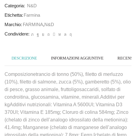
Categoria:
N&D
Etichetta:
Farmina
Marchio:
FARMINA
,
N&D
Condividere:
DESCRIZIONE
INFORMAZIONI AGGIUNTIVE
RECENSION
Composizionetrancio di tonno (50%), filetto di merluzzo
(10%), filetto di salmone, zucca (5%), gamberetto (5%), olio
di pesce, grasso animale, fruttoligosaccaridi, solfato di
condroitina, glucosamina, vitamine, minerali.Additivi per
kgAdditivi nutrizionali: Vitamina A 5600UI; Vitamina D3
370UI; Vitamina E 185mg; Cloruro di colina 584mg; Zinco
(chelato di zinco dell’analogo idrossilato della metionina):
41.4mg; Manganese (chelato di manganese dell’analogo
idrossilato della metionina): 7.8mg; Ferro [chelato di ferro