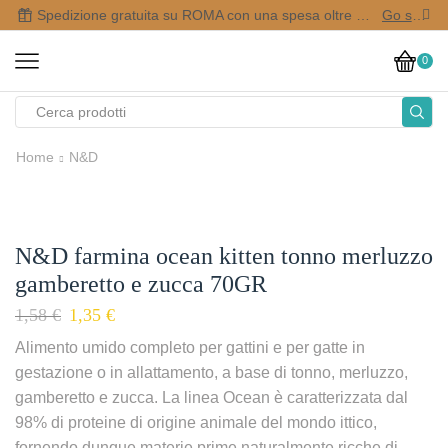
Spedizione gratuita su ROMA con una spesa oltre i 50,00 €
Go shop
0
Home
N&D
N&D farmina ocean kitten tonno merluzzo
gamberetto e zucca 70GR
1,58
€
1,35
€
Alimento umido completo per gattini e per gatte in
gestazione o in allattamento, a base di tonno, merluzzo,
gamberetto e zucca. La linea Ocean è caratterizzata dal
98% di proteine di origine animale del mondo ittico,
fornendo dunque materie prime naturalmente ricche di